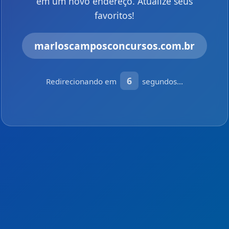
em um novo endereço. Atualize seus
favoritos!
marloscamposconcursos.com.br
6
Redirecionando em
segundos...